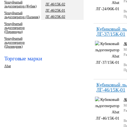
Ра
Чешуйчатый
ЛГ-46/15К-02
льдогенератор (Кубик)
ЛГ-46/25К-01
Ве
Чешуйчатый
Пр
ЛГ-46/25К-02
льдогенератор (Пальчик)
Чешуйчатый
льдогенератор
Кубиковый ль
(Пирамидка)
ЛГ-37/15К-01
Чешуйчатый
льдогенератор
A
(Цилиндрик)
М
Ра
Торговые марки
Ве
Abat
Пр
Кубиковый ль
ЛГ-46/15К-01
A
М
Ра
Ве
Пр