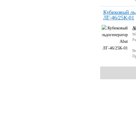
Кубиковый ль
ЛГ-46/25К-01
A
М
Ра
Ве
Пр