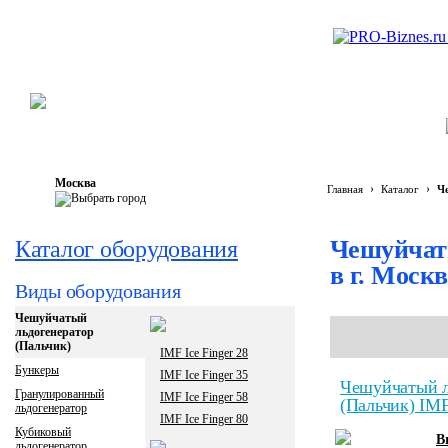
Москва
›
›
Главная
Каталог
Ч
Чешуйчаты
Каталог оборудования
в г. Моск
Виды оборудования
Чешуйчатый
льдогенератор
(Пальчик)
IMF Ice Finger 28
Бункеры
IMF Ice Finger 35
Чешуйчатый л
Гранулированный
IMF Ice Finger 58
(Пальчик) IMF
льдогенератор
IMF Ice Finger 80
Кубиковый
B
льдогенератор