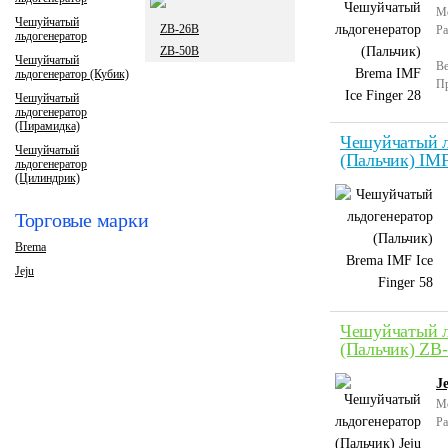
М
Чешуйчатый
ZB-26B
Ра
льдогенератор
ZB-50B
Чешуйчатый
Ве
льдогенератор (Кубик)
Пр
Чешуйчатый
льдогенератор
(Пирамидка)
Чешуйчатый л
Чешуйчатый
(Пальчик) IMF
льдогенератор
(Цилиндрик)
Торговые марки
Brema
Jeju
Чешуйчатый л
(Пальчик) ZB
J
М
Ра