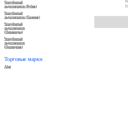
В
Чешуйчатый
льдогенератор (Кубик)
П
Чешуйчатый
льдогенератор (Пальчик)
Чешуйчатый
льдогенератор
(Пирамидка)
Чешуйчатый
льдогенератор
(Цилиндрик)
Торговые марки
Abat