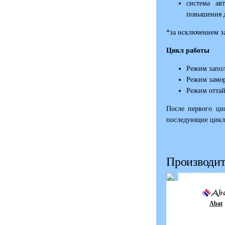
система ав
повышения д
*за исключением за
Цикл работы
Режим запо
Режим замо
Режим оттай
После первого ци
последующие циклы
Производит
Abat