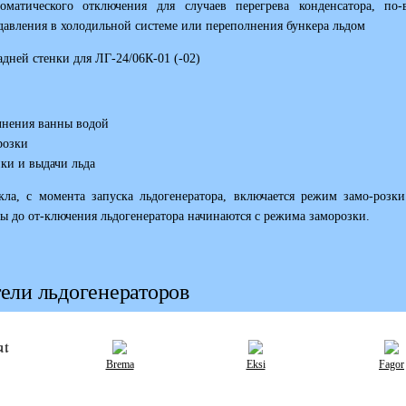
томатического отключения для случаев перегрева конденсатора, по
авления в холодильной системе или переполнения бункера льдом
дней стенки для ЛГ-24/06К-01 (-02)
лнения ванны водой
розки
ки и выдачи льда
кла, с момента запуска льдогенератора, включается режим замо-розк
 до от-ключения льдогенератора начинаются с режима заморозки.
ели льдогенераторов
Brema
Eksi
Fagor