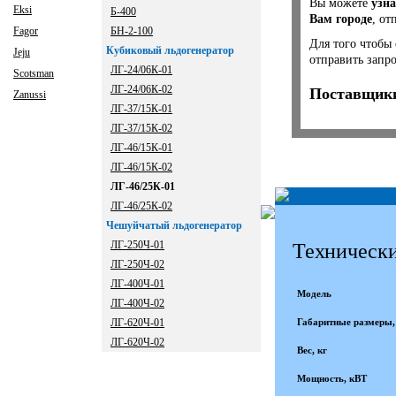
Вы можете
узна
Eksi
Б-400
Вам городе
, от
Fagor
БН-2-100
Для того чтобы
Кубиковый льдогенератор
Jeju
отправить запр
ЛГ-24/06К-01
Scotsman
ЛГ-24/06К-02
Поставщики
Zanussi
ЛГ-37/15К-01
ЛГ-37/15К-02
ЛГ-46/15К-01
ЛГ-46/15К-02
ЛГ-46/25К-01
ЛГ-46/25К-02
Чешуйчатый льдогенератор
ЛГ-250Ч-01
Технически
ЛГ-250Ч-02
ЛГ-400Ч-01
Модель
ЛГ-400Ч-02
ЛГ-620Ч-01
Габаритные размеры
ЛГ-620Ч-02
Вес, кг
Мощность, кВТ