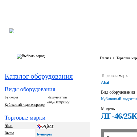
›
Главная
Торговые мар
Каталог оборудования
Торговая марка
Abat
Виды оборудования
Вид оборудования
Бункеры
Чешуйчатый
Кубиковый льдоген
льдогенератор
Кубиковый льдогенератор
Модель
ЛГ-46/25К
Торговые марки
Abat
Brema
Бункеры