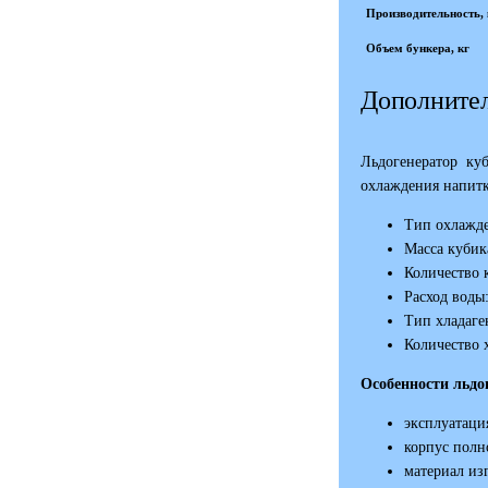
Производительность, к
Объем бункера, кг
Дополнител
Льдогенератор куб
охлаждения напитк
Тип охлажде
Масса кубика
Количество к
Расход воды:
Тип хладаге
Количество х
Особенности льдо
эксплуатаци
корпус полн
материал из