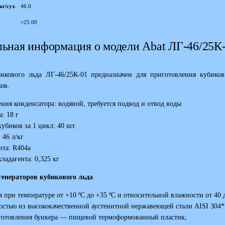
г/сут.
46.0
>25.00
ьная информация о модели Abat ЛГ-46/25К
икового льда ЛГ-46/25К-01 предназначен для приготовления кубиков 
ов.
ния конденсатора: водяной, требуется подвод и отвод воды
: 18 г
убиков за 1 цикл: 40 шт.
 46 л/кг
нта: R404a
ладагента: 0,325 кг
генераторов кубикового льда
я при температуре от +10 ºС до +35 ºС и относительной влажности от 40 
остью из высококачественной аустенитной нержавеющей стали AISI 304*
готовления бункера — пищевой термоформованный пластик;