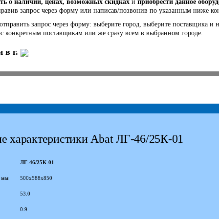
ть о наличии, ценах, возможных скидках
и
приобрести данное обору
правив запрос через форму или написав/позвонив по указанным ниже к
 отправить запрос через форму: выберите город, выберите поставщика и 
ос конкретным поставщикам или же сразу всем в выбранном городе.
 в г.
е характеристики Abat ЛГ-46/25К-01
ЛГ-46/25К-01
, мм
500х588х850
53.0
0.9