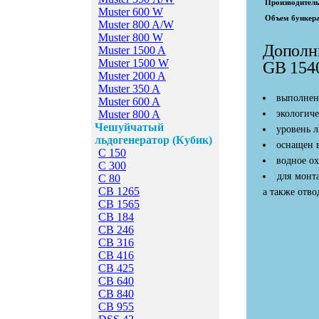
Производительн
Muster 600 W
Объем бункера
Muster 800 A/W
Muster 800 W
Дополн
Мuster 1500 A
Мuster 1500 W
GB 154
Мuster 2000 A
Мuster 350 A
выполнен
Мuster 600 A
Мuster 800 A
экологиче
Чешуйчатый
уровень л
льдогенератор (Кубик)
оснащен 
C 150
водное о
C 300
для монт
C 80
CB 1265
а также отво
CB 1565
CB 184
CB 246
CB 316
CB 416
CB 425
CB 640
CB 840
CB 955