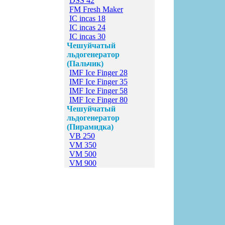
DSS 42
FM Fresh Maker
IC incas 18
IC incas 24
IC incas 30
Чешуйчатый
льдогенератор
(Пальчик)
IMF Ice Finger 28
IMF Ice Finger 35
IMF Ice Finger 58
IMF Ice Finger 80
Чешуйчатый
льдогенератор
(Пирамидка)
VB 250
VM 350
VM 500
VM 900