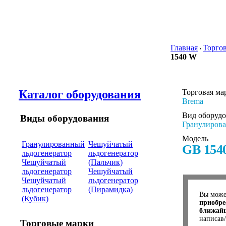
Главная
Торго
›
1540 W
Каталог оборудования
Торговая ма
Brema
Вид оборуд
Виды оборудования
Гранулирова
Модель
Гранулированный
Чешуйчатый
GB 154
льдогенератор
льдогенератор
Чешуйчатый
(Пальчик)
льдогенератор
Чешуйчатый
Чешуйчатый
льдогенератор
льдогенератор
(Пирамидка)
Вы мож
(Кубик)
приобре
ближайш
написав
Торговые марки