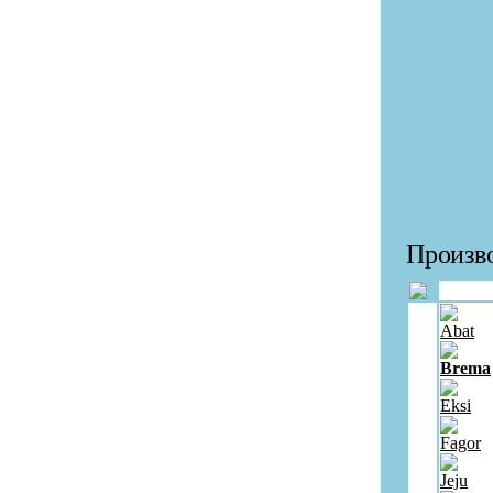
Произво
Abat
Brema
Eksi
Fagor
Jeju