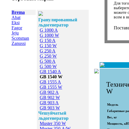
Для того
выберит
Brema
можете 
Abat
всем в в
Гранулированный
Eksi
льдогенератор
Fagor
Постав
G 1000 A
Jeju
G 1000 W
Scotsman
G 150 A
Zanussi
G 150 W
G 250 A
G 250 W
G 500 A
G 500 W
GB 1540 A
GB 1540 W
GB 1555 A
Технич
GB 1555 W
W
GB 902 A
GB 902 W
GB 903 A
Модель
GB 903 W
Габаритные р
Чешуйчатый
Вес, кг
льдогенератор
Muster 350 W
Мощность, кВ
Muster 350 А/W