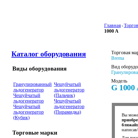
Главная
Торго
›
1000 A
Каталог оборудования
Торговая ма
Brema
Вид оборуд
Виды оборудования
Гранулирова
Модель
Гранулированный
Чешуйчатый
G 1000
льдогенератор
льдогенератор
Чешуйчатый
(Пальчик)
льдогенератор
Чешуйчатый
Чешуйчатый
льдогенератор
льдогенератор
(Пирамидка)
Вы мож
(Кубик)
приобре
ближайш
написав
Торговые марки
Для того