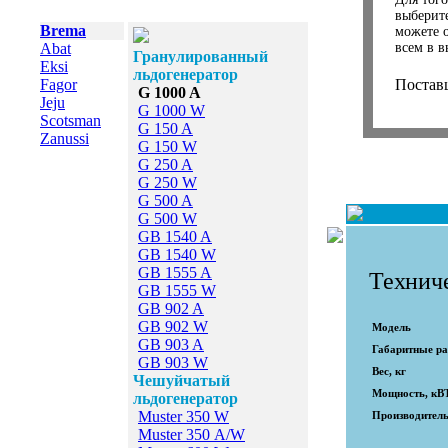
выберит
Brema
можете 
Abat
всем в в
Гранулированный
Eksi
льдогенератор
Fagor
Постав
G 1000 A
Jeju
G 1000 W
Scotsman
G 150 A
Zanussi
G 150 W
G 250 A
G 250 W
G 500 A
G 500 W
GB 1540 A
GB 1540 W
GB 1555 A
Технич
GB 1555 W
GB 902 A
GB 902 W
Модель
GB 903 A
Габаритные р
GB 903 W
Вес, кг
Чешуйчатый
Мощность, кВ
льдогенератор
Muster 350 W
Производительн
Muster 350 А/W