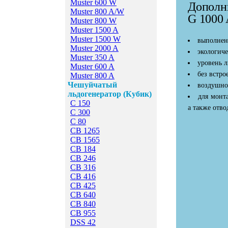
Muster 600 W
Дополн
Muster 800 A/W
G 1000
Muster 800 W
Мuster 1500 A
Мuster 1500 W
выполнен
Мuster 2000 A
экологиче
Мuster 350 A
уровень л
Мuster 600 A
без встро
Мuster 800 A
Чешуйчатый
воздушно
льдогенератор (Кубик)
для монт
C 150
а также отво
C 300
C 80
CB 1265
CB 1565
CB 184
CB 246
CB 316
CB 416
CB 425
CB 640
CB 840
CB 955
DSS 42