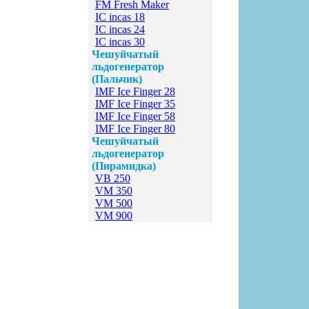
FM Fresh Maker
IC incas 18
IC incas 24
IC incas 30
Чешуйчатый
льдогенератор
(Пальчик)
IMF Ice Finger 28
IMF Ice Finger 35
IMF Ice Finger 58
IMF Ice Finger 80
Чешуйчатый
льдогенератор
(Пирамидка)
VB 250
VM 350
VM 500
VM 900