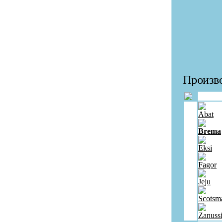
Произво
Abat
Brema
Eksi
Fagor
Jeju
Scotsm
Zanuss