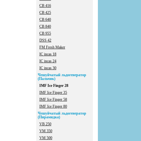
CB 416
CB 425
CB 640
CB 840
CB 955
DSS 42
FM Fresh Maker
IC incas 18
IC incas 24
IC incas 30
Чешуйчатый льдогенератор
(Пальчик)
IMF Ice Finger 28
IMF Ice Finger 35
IMF Ice Finger 58
IMF Ice Finger 80
Чешуйчатый льдогенератор
(Пирамидка)
VB 250
VM 350
VM 500