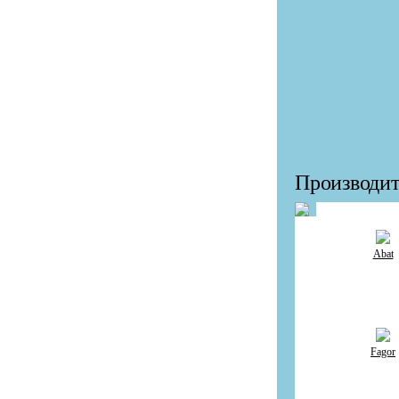
Производит
Abat
Fagor