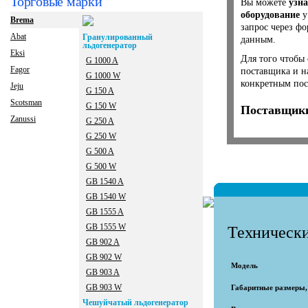
Торговые марки
Вы можете
узна
оборудование
у
Brema
запрос через ф
Abat
Гранулированный
данным.
льдогенератор
Eksi
Для того чтобы 
G 1000 A
Fagor
поставщика и н
G 1000 W
конкретным пос
Jeju
G 150 A
Scotsman
G 150 W
Поставщики
Zanussi
G 250 A
G 250 W
G 500 A
G 500 W
GB 1540 A
GB 1540 W
GB 1555 A
GB 1555 W
Технически
GB 902 A
GB 902 W
Модель
GB 903 A
GB 903 W
Габаритные размеры
Чешуйчатый льдогенератор