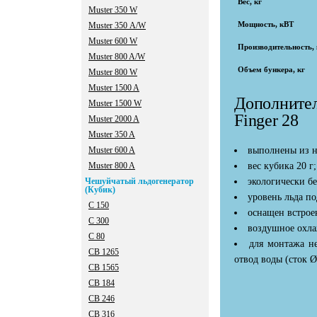
Вес, кг
Muster 350 W
Мощность, кВТ
Muster 350 А/W
Muster 600 W
Производительность, к
Muster 800 A/W
Объем бункера, кг
Muster 800 W
Мuster 1500 A
Дополнител
Мuster 1500 W
Finger 28
Мuster 2000 A
Мuster 350 A
Мuster 600 A
выполнены из н
Мuster 800 A
вес кубика 20 г;
Чешуйчатый льдогенератор
экологически бе
(Кубик)
уровень льда п
C 150
оснащен встрое
C 300
воздушное охла
C 80
для монтажа не
CB 1265
отвод воды (сток Ø
CB 1565
CB 184
CB 246
CB 316