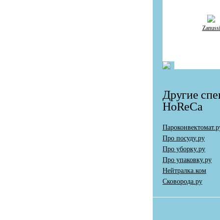
Zanuss
Другие спе
HoReCa
Пароконвектомат.р
Про посуду.ру
Про уборку.ру
Про упаковку.ру
Нейтралка.ком
Сковорода.ру