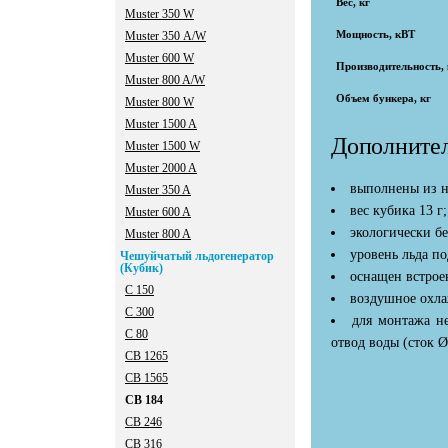
Вес, кг
Muster 350 W
Мощность, кВТ
Muster 350 А/W
Muster 600 W
Производительность, к
Muster 800 A/W
Объем бункера, кг
Muster 800 W
Мuster 1500 A
Дополнител
Мuster 1500 W
Мuster 2000 A
выполнены из н
Мuster 350 A
вес кубика 13 г;
Мuster 600 A
экологически бе
Мuster 800 A
уровень льда п
Чешуйчатый льдогенератор
(Кубик)
оснащен встрое
C 150
воздушное охла
C 300
для монтажа не
C 80
отвод воды (сток Ø
CB 1265
CB 1565
CB 184
CB 246
CB 316