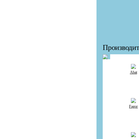
Производит
Abat
Fagor