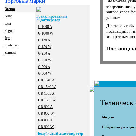
Торговые марки
Вы можете
узна
оборудование
у
Brema
запрос через ф
Abat
Гранулированный
данным.
льдогенератор
Eksi
Для того чтобы 
G 1000 A
Fagor
поставщика и н
G 1000 W
конкретным пос
Jeju
G 150 A
Scotsman
G 150 W
Поставщики
Zanussi
G 250 A
G 250 W
G 500 A
G 500 W
GB 1540 A
GB 1540 W
GB 1555 A
GB 1555 W
Технически
GB 902 A
GB 902 W
Модель
GB 903 A
GB 903 W
Габаритные размеры
Чешуйчатый льдогенератор