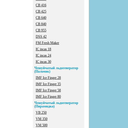
CB 416
CB 425
CB 640
CB 840
CB 955
DSS 42
FM Fresh Maker
IC incas 18
IC incas 24
IC incas 30
Чешуйчатый льдогенератор
(Пальчик)
IMF Ice Finger 28
IMF Ice Finger 35
IMF Ice Finger 58
IMF Ice Finger 80
Чешуйчатый льдогенератор
(Пирамидка)
VB 250
VM 350
VM 500