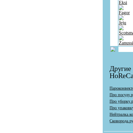
Eksi
Fagor
Jeju
Scotsm
Zanuss
Другие
HoReC
Пароконвект
Про посуду.
Про уборку.
Про упаковк
Нейтралка.к
Сковорода.р