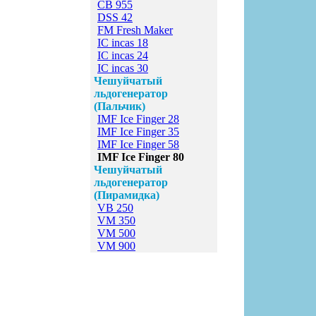
CB 955
DSS 42
FM Fresh Maker
IC incas 18
IC incas 24
IC incas 30
Чешуйчатый
льдогенератор
(Пальчик)
IMF Ice Finger 28
IMF Ice Finger 35
IMF Ice Finger 58
IMF Ice Finger 80
Чешуйчатый
льдогенератор
(Пирамидка)
VB 250
VM 350
VM 500
VM 900