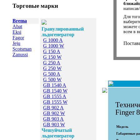
ближайш
Торговые марки
написав
Для того
Brema
выберит
Abat
можете 
Гранулированный
Eksi
всем в в
льдогенератор
Fagor
G 1000 A
Jeju
Постав
G 1000 W
Scotsman
G 150 A
Zanussi
G 150 W
G 250 A
G 250 W
G 500 A
G 500 W
GB 1540 A
GB 1540 W
GB 1555 A
GB 1555 W
Техниче
GB 902 A
Finger 
GB 902 W
GB 903 A
GB 903 W
Модель
Чешуйчатый
Габаритные р
льдогенератор