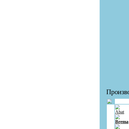
Произво
Abat
Brema