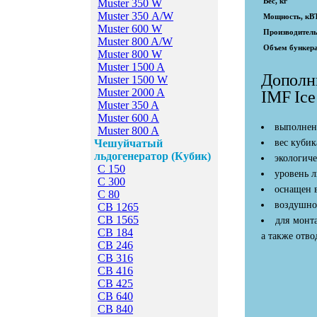
Вес, кг
Muster 350 W
Muster 350 А/W
Мощность, кВ
Muster 600 W
Производительн
Muster 800 A/W
Объем бункера
Muster 800 W
Мuster 1500 A
Дополн
Мuster 1500 W
Мuster 2000 A
IMF Ice
Мuster 350 A
Мuster 600 A
выполнен
Мuster 800 A
Чешуйчатый
вес кубик
льдогенератор (Кубик)
экологиче
C 150
уровень л
C 300
оснащен 
C 80
воздушно
CB 1265
CB 1565
для монт
CB 184
а также отво
CB 246
CB 316
CB 416
CB 425
CB 640
CB 840