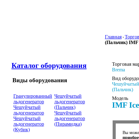
Главная
Торго
›
(Пальчик) IMF 
Каталог оборудования
Торговая ма
Brema
Вид оборуд
Виды оборудования
Чешуйчатый
(Пальчик)
Гранулированный
Чешуйчатый
Модель
льдогенератор
льдогенератор
IMF Ice
Чешуйчатый
(Пальчик)
льдогенератор
Чешуйчатый
Чешуйчатый
льдогенератор
льдогенератор
(Пирамидка)
(Кубик)
Вы мож
приобре