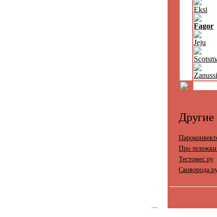
Eksi
Fagor
Jeju
Scotsm
Zanuss
Другие
Пароконвект
Про тележки
Тестомес.ру
Сковорода.р