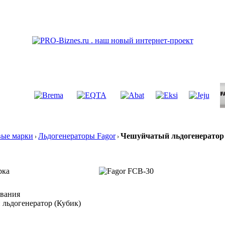
вые марки
Льдогенераторы Fagor
Чешуйчатый льдогенератор 
›
›
рка
ования
льдогенератор (Кубик)