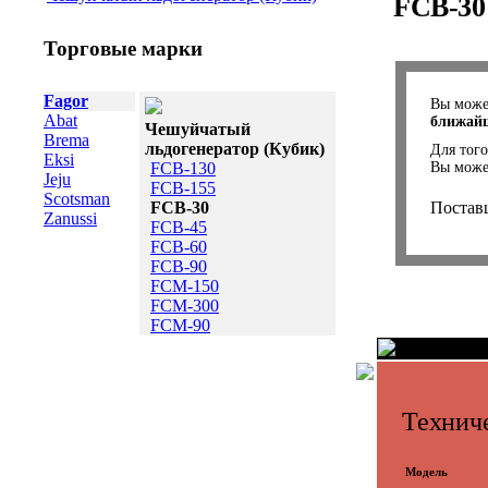
FCB-30
Торговые марки
Fagor
Вы мож
Abat
ближайш
Чешуйчатый
Brema
льдогенератор (Кубик)
Для того
Eksi
FCB-130
Вы може
Jeju
FCB-155
Scotsman
FCB-30
Постав
Zanussi
FCB-45
FCB-60
FCB-90
FCM-150
FCM-300
FCM-90
Техниче
Модель