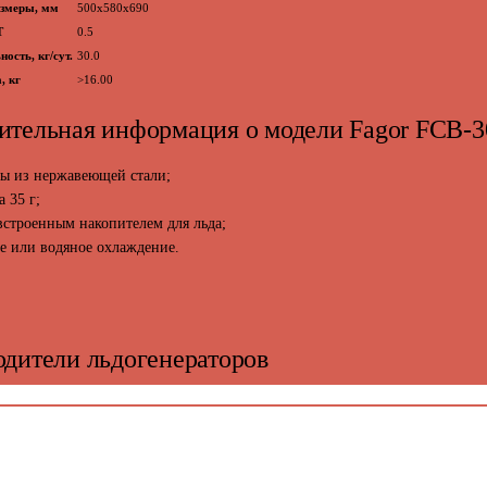
азмеры, мм
500x580x690
Т
0.5
ость, кг/сут.
30.0
, кг
>16.00
ительная информация о модели Fagor FCB-3
ы из нержавеющей стали;
а 35 г;
встроенным накопителем для льда;
е или водяное охлаждение.
дители льдогенераторов