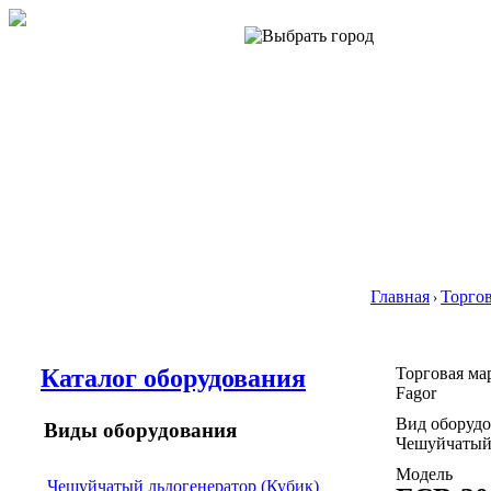
Главная
Торго
›
Каталог оборудования
Торговая ма
Fagor
Вид оборуд
Виды оборудования
Чешуйчатый 
Модель
Чешуйчатый льдогенератор (Кубик)