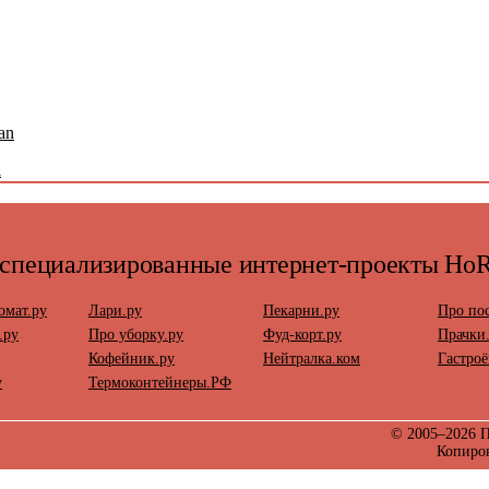
an
i
 специализированные интернет-проекты Ho
омат.ру
Лари.ру
Пекарни.ру
Про пос
.ру
Про уборку.ру
Фуд-корт.ру
Прачки
Кофейник.ру
Нейтралка.ком
Гастроё
у
Термоконтейнеры.РФ
© 2005–2026 П
Копиро