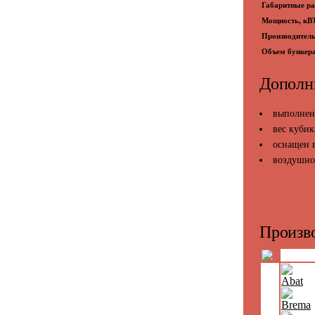
Габаритные р
Мощность, кВ
Производительн
Объем бункера
Дополн
выполнен
вес кубик
оснащен 
воздушно
Произво
Abat
Brema