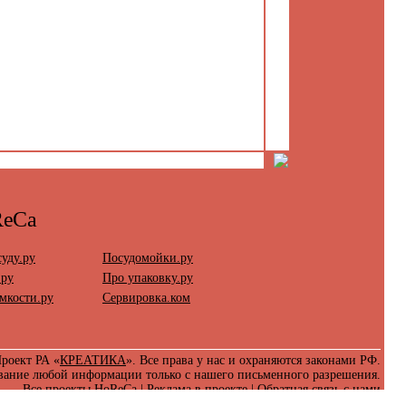
ReCa
уду.ру
Посудомойки.ру
.ру
Про упаковку.ру
мкости.ру
Сервировка.ком
роект РА «
КРЕАТИКА
». Все права у нас и охраняются законами РФ.
вание любой информации только с нашего письменного разрешения.
Все проекты HoReCa
|
Реклама в проекте
|
Обратная связь с нами