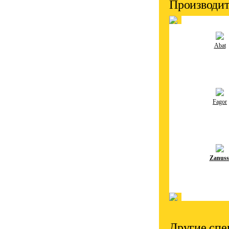
Производит
Abat
Fagor
Zanuss
Другие спе