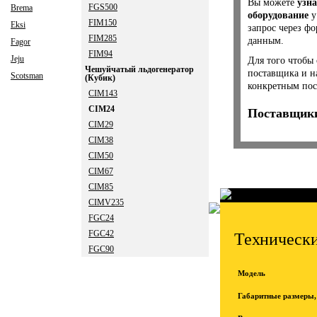
Вы можете
узна
FGS500
Brema
оборудование
у
FIM150
Eksi
запрос через ф
FIM285
данным.
Fagor
FIM94
Jeju
Для того чтобы 
Чешуйчатый льдогенератор
поставщика и н
Scotsman
(Кубик)
конкретным пос
CIM143
CIM24
Поставщики
CIM29
CIM38
CIM50
CIM67
CIM85
CIMV235
FGC24
FGC42
Технически
FGC90
Модель
Габаритные размеры