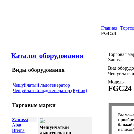
Главная
Торго
›
FGC24
Каталог оборудования
Торговая ма
Zanussi
Вид оборуд
Виды оборудования
Чешуйчатый 
Модель
Чешуйчатый льдогенератор
FGC24
Чешуйчатый льдогенератор (Кубик)
Торговые марки
Вы мож
Zanussi
приобре
Abat
ближайш
Чешуйчатый
написав
Brema
льдогенератор