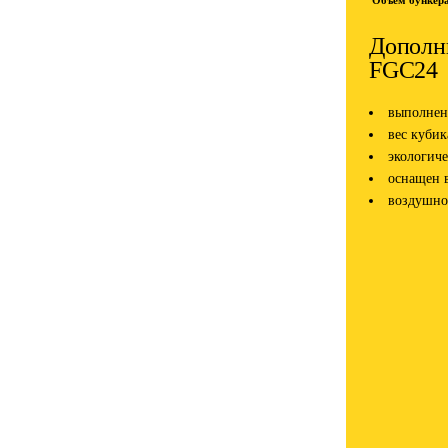
Объем бункера
Дополни
FGC24
выполнен
вес кубик
экологиче
оснащен 
воздушно