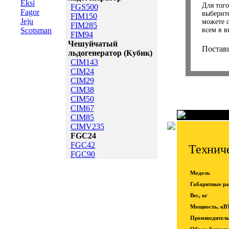
Eksi
Для того
FGS500
Fagor
выберит
FIM150
Jeju
можете 
FIM285
Scotsman
всем в в
FIM94
Чешуйчатый
Постав
льдогенератор (Кубик)
CIM143
CIM24
CIM29
CIM38
CIM50
CIM67
CIM85
CIMV235
FGC24
FGC42
Техниче
FGC90
Модель
Габаритные р
Вес, кг
Мощность, кВ
Производительн