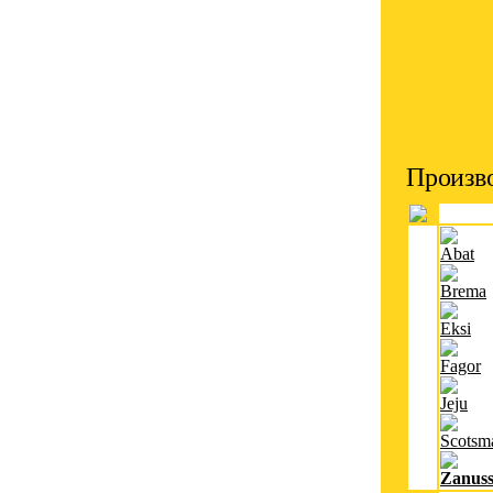
Произво
Abat
Brema
Eksi
Fagor
Jeju
Scotsm
Zanuss