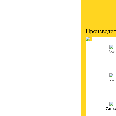
Производит
Abat
Fagor
Zanuss