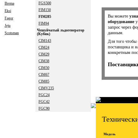
FGS500
Brema
FIM150
Eksi
Вы можете
узна
FIM285
Fagor
оборудование
у
FIM94
Jeju
запрос через ф
Чешуйчатый льдогенератор
данным.
Scotsman
(Кубик)
CIM143
Для того чтобы 
поставщика и н
CIM24
конкретным пос
CIM29
CIM38
Поставщики
CIM50
CIM67
CIM85
CIMV235
FGC24
FGC42
FGC90
Технически
Модель