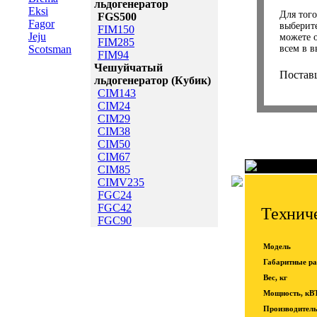
льдогенератор
Eksi
Для того
FGS500
Fagor
выберит
FIM150
Jeju
можете 
FIM285
Scotsman
всем в в
FIM94
Чешуйчатый
Постав
льдогенератор (Кубик)
CIM143
CIM24
CIM29
CIM38
CIM50
CIM67
CIM85
CIMV235
FGC24
FGC42
Техниче
FGC90
Модель
Габаритные р
Вес, кг
Мощность, кВ
Производительн