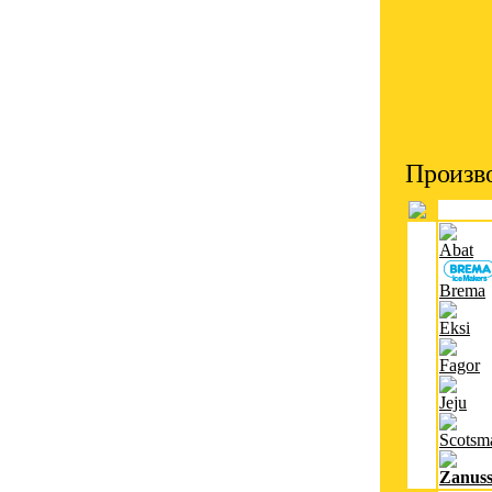
Произво
Abat
Brema
Eksi
Fagor
Jeju
Scotsm
Zanuss