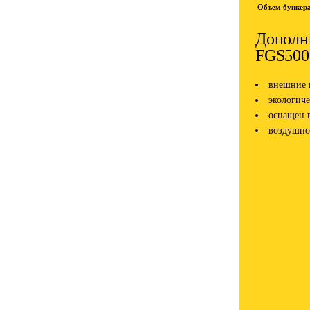
Объем бункера
Дополни
FGS500
внешние 
экологиче
оснащен 
воздушно