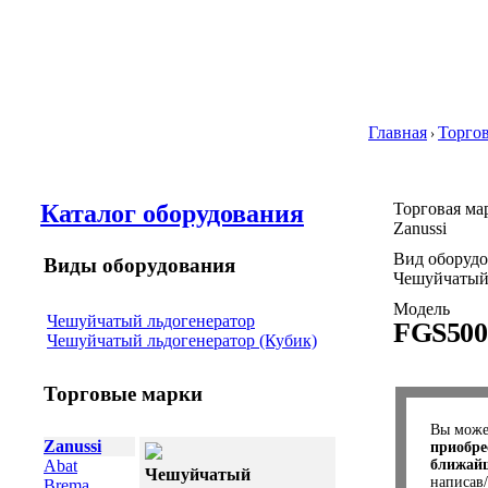
Главная
Торго
›
Каталог оборудования
Торговая ма
Zanussi
Вид оборуд
Виды оборудования
Чешуйчатый
Модель
Чешуйчатый льдогенератор
FGS500
Чешуйчатый льдогенератор (Кубик)
Торговые марки
Вы мож
Zanussi
приобре
Abat
ближайш
Чешуйчатый
написав
Brema