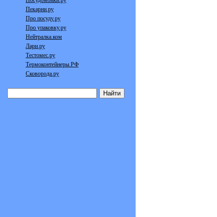
Посудомойки.ру
Пекарни.ру
Про посуду.ру
Про упаковку.ру
Нейтралка.ком
Лари.ру
Тестомес.ру
Термоконтейнеры.РФ
Сковорода.ру