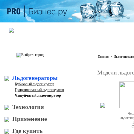
›
Главная
Льдогенерат
Модели льдоге
Льдогенераторы
Кубиковый льдогенератор
Гранулированный льдогенератор
Чешуйчатый льдогенератор
Технология
Чеш
Применение
льдогене
C
Где купить