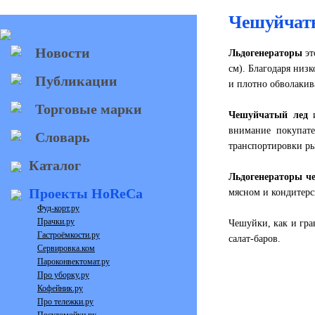
Чешуйчаты
Новости
Льдогенераторы
эт
см). Благодаря низк
Публикации
и плотно обволакива
Торговые марки
Чешуйчатый лед
и
внимание покупате
Словарь
транспортировки р
Каталог
Льдогенераторы ч
Проекты HoReCa
мясном и кондитерс
Фуд-корт.ру
Прачки.ру
Чешуйки, как и гра
Гастроёмкости.ру
салат-баров.
Сервировка.ком
Пароконвектомат.ру
Про уборку.ру
Кофейник.ру
Про тележки.ру