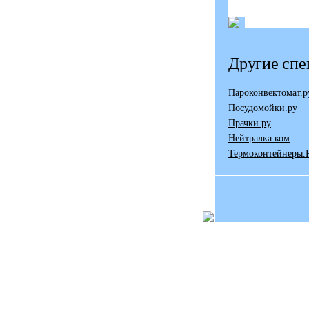
Другие спе
Пароконвектомат.р
Посудомойки.ру
Прачки.ру
Нейтралка.ком
Термоконтейнеры.