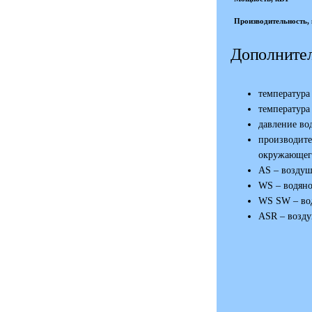
Производительность, к
Дополнител
температур
температур
давление во
производите
окружающег
AS – воздуш
WS – водяно
WS SW – вод
ASR – возду