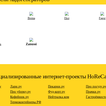
Brema
Eksi
Fagor
Zanussi
n
циализированные интернет-проекты HoReC
у
Лари.ру
Пекарни.ру
Про посуду.р
Про уборку.ру
Фуд-корт.ру
Прачки.ру
Кофейник.ру
Нейтралка.ком
Гастроёмкост
Термоконтейнеры.РФ