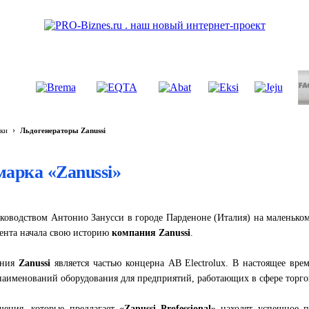
›
ки
Льдогенераторы Zanussi
марка «Zanussi»
уководством Антонио Занусси в городе Парденоне (Италия) на маленько
мента начала свою историю
компания Zanussi
.
ания
Zanussi
является частью концерна AB Electrolux. В настоящее время
 наименований оборудования для предприятий, работающих в сфере торго
шения, которые предлагает
«Zanussi Professional»
находят успешное п