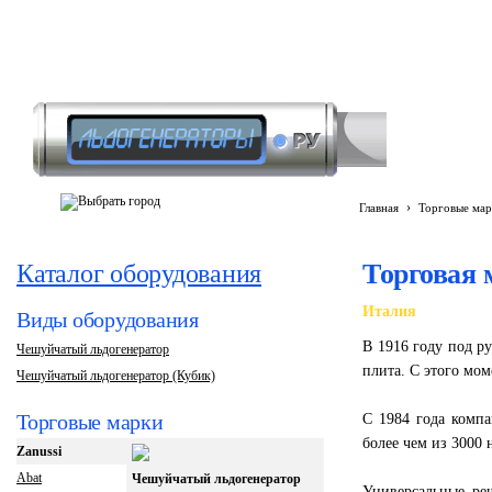
›
Главная
Торговые мар
Торговая 
Каталог оборудования
Италия
Виды оборудования
В 1916 году под р
Чешуйчатый льдогенератор
плита. С этого мо
Чешуйчатый льдогенератор (Кубик)
Торговые марки
С 1984 года комп
более чем из 3000
Zanussi
Abat
Чешуйчатый льдогенератор
Универсальные ре