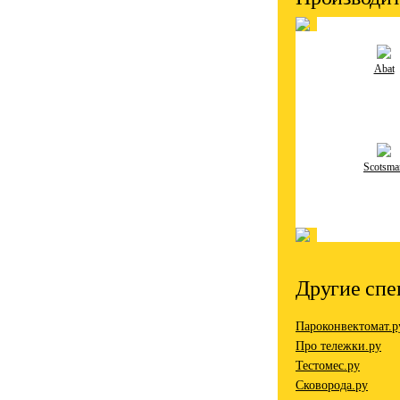
Abat
Scotsma
Другие спе
Пароконвектомат.р
Про тележки.ру
Тестомес.ру
Сковорода.ру