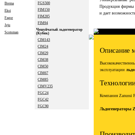
FGS500
Brema
Продукция фирмы Z
FIM150
Eksi
и дает возможност
FIM285
Fagor
FIM94
Jeju
Чешуйчатый льдогенератор
Scotsman
(Кубик)
CIM143
CIM24
Описание м
CIM29
CIM38
Высококачественн
CIM50
эксплуатации
льдо
CIM67
CIM85
Технологии
CIMV235
FGC24
Компания Zanussi P
FGC42
FGC90
Льдогенераторы Z
Производит