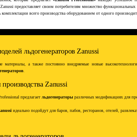
anussi предоставляет своим потребителям множество функциональных 
ь комплектации всего производства оборудованием от одного производит
оделей льдогенераторов Zanussi
ые материалы, а также постоянно внедряемые новые высокотехнолог
генераторов
.
 производства Zanussi
rofessional предлагает
льдогенераторы
различных модификациях для про
anussi
идеально подойдут для баров, пабов, ресторанов, отелей, развлек
ели льдогенераторов