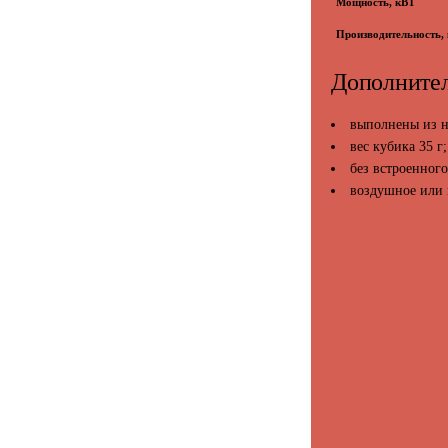
Мощность, кВТ
Производительность, к
Дополнител
выполнены из н
вес кубика 35 г;
без встроенного
воздушное или 