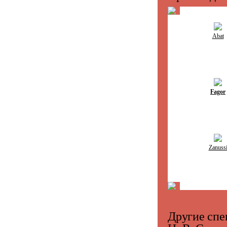
Abat
Fagor
Zanuss
Другие спе