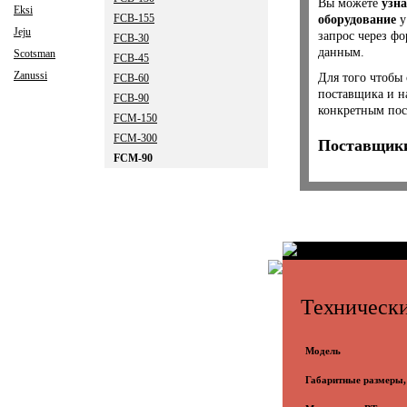
Вы можете
узна
Eksi
FCB-155
оборудование
у
Jeju
запрос через ф
FCB-30
данным.
Scotsman
FCB-45
Zanussi
Для того чтобы 
FCB-60
поставщика и н
FCB-90
конкретным пос
FCM-150
FCM-300
Поставщики
FCM-90
Технически
Модель
Габаритные размеры