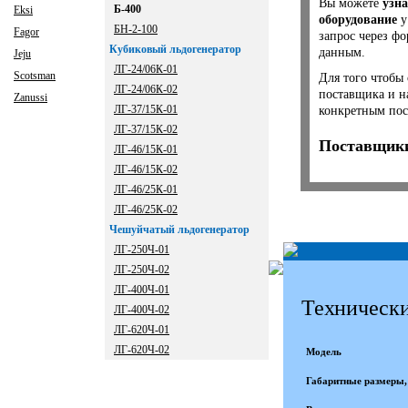
Вы можете
узна
Б-400
Eksi
оборудование
у
БН-2-100
Fagor
запрос через ф
Кубиковый льдогенератор
данным.
Jeju
ЛГ-24/06К-01
Scotsman
Для того чтобы 
ЛГ-24/06К-02
поставщика и н
Zanussi
ЛГ-37/15К-01
конкретным пос
ЛГ-37/15К-02
Поставщики
ЛГ-46/15К-01
ЛГ-46/15К-02
ЛГ-46/25К-01
ЛГ-46/25К-02
Чешуйчатый льдогенератор
ЛГ-250Ч-01
ЛГ-250Ч-02
ЛГ-400Ч-01
Технически
ЛГ-400Ч-02
ЛГ-620Ч-01
ЛГ-620Ч-02
Модель
Габаритные размеры