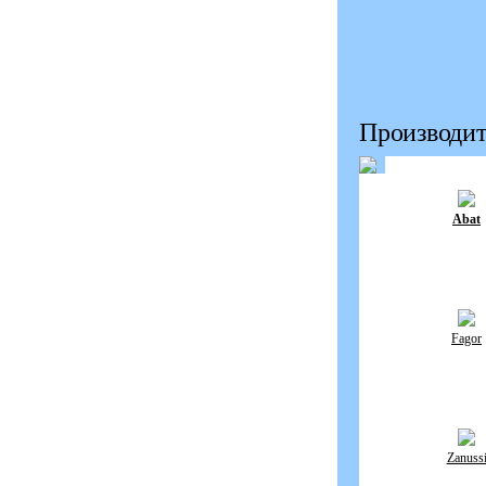
Производит
Abat
Fagor
Zanuss