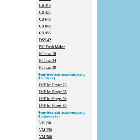
CB 416
CB 425
CB 640
CB 840
CB 955
DSS 42
FM Fresh Maker
IC incas 18
IC incas 24
IC incas 30
Чешуйчатый льдогенератор
(Пальчик)
IMF Ice Finger 28
IMF Ice Finger 35
IMF Ice Finger 58
IMF Ice Finger 80
Чешуйчатый льдогенератор
(Пирамидка)
VB 250
VM 350
VM 500