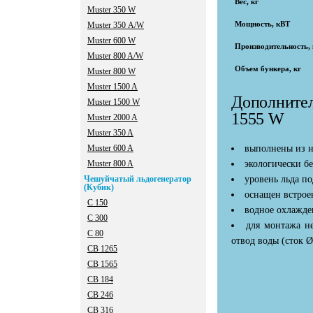
Вес, кг
Muster 350 W
Мощность, кВТ
Muster 350 А/W
Muster 600 W
Производительность, к
Muster 800 A/W
Объем бункера, кг
Muster 800 W
Мuster 1500 A
Дополнител
Мuster 1500 W
1555 W
Мuster 2000 A
Мuster 350 A
Мuster 600 A
выполнены из н
Мuster 800 A
экологически бе
Чешуйчатый льдогенератор
уровень льда п
(Кубик)
оснащен встрое
C 150
водное охлажде
C 300
для монтажа не
C 80
отвод воды (сток Ø
CB 1265
CB 1565
CB 184
CB 246
CB 316