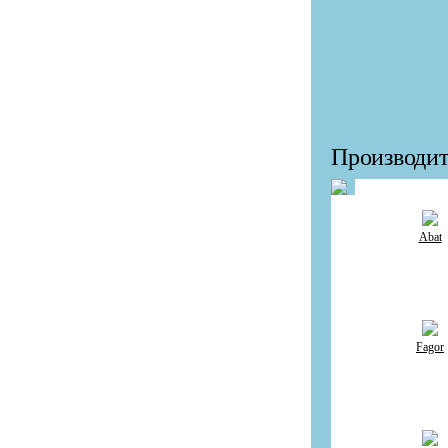
Производит
Abat
Fagor