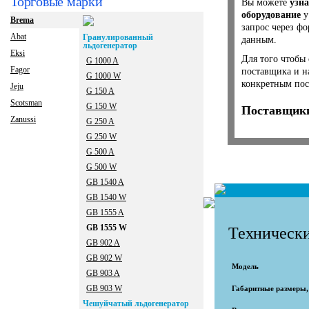
Торговые марки
Вы можете
узна
оборудование
у
Brema
запрос через ф
Abat
Гранулированный
данным.
льдогенератор
Eksi
Для того чтобы 
G 1000 A
Fagor
поставщика и н
G 1000 W
конкретным пос
Jeju
G 150 A
Scotsman
G 150 W
Поставщики
Zanussi
G 250 A
G 250 W
G 500 A
G 500 W
GB 1540 A
GB 1540 W
GB 1555 A
GB 1555 W
Технически
GB 902 A
GB 902 W
Модель
GB 903 A
GB 903 W
Габаритные размеры
Чешуйчатый льдогенератор