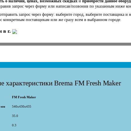
ть о наличии, ценах, возможных скидках
и
приобрести данное обору
правив запрос через форму или написав/позвонив по указанным ниже к
 отправить запрос через форму: выберите город, выберите поставщика и 
ос конкретным поставщикам или же сразу всем в выбранном городе.
 в г.
е характеристики Brema FM Fresh Maker
FM Fresh Maker
, мм
540x430x435
35.0
0.3