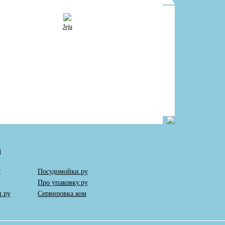
Jeju
a
у
Посудомойки.ру
Про упаковку.ру
и.ру
Сервировка.ком