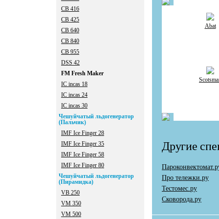
CB 416
CB 425
Abat
CB 640
CB 840
CB 955
DSS 42
FM Fresh Maker
Scotsma
IC incas 18
IC incas 24
IC incas 30
Чешуйчатый льдогенератор
(Пальчик)
IMF Ice Finger 28
Другие спе
IMF Ice Finger 35
IMF Ice Finger 58
IMF Ice Finger 80
Пароконвектомат.р
Чешуйчатый льдогенератор
Про тележки.ру
(Пирамидка)
Тестомес.ру
VB 250
Сковорода.ру
VM 350
VM 500