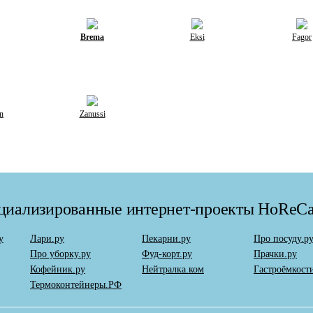
Brema
Eksi
Fagor
n
Zanussi
циализированные интернет-проекты HoReC
у
Лари.ру
Пекарни.ру
Про посуду.р
Про уборку.ру
Фуд-корт.ру
Прачки.ру
Кофейник.ру
Нейтралка.ком
Гастроёмкост
Термоконтейнеры.РФ