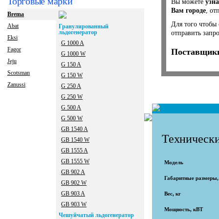
Торговые марки
Вы можете
узна
Вам городе
, от
Brema
Для того чтобы
Abat
Гранулированный
льдогенератор
отправить запр
Eksi
G 1000 A
Fagor
Поставщики
G 1000 W
Jeju
G 150 A
Scotsman
G 150 W
Zanussi
G 250 A
G 250 W
G 500 A
G 500 W
GB 1540 A
Технически
GB 1540 W
GB 1555 A
GB 1555 W
Модель
GB 902 A
Габаритные размеры
GB 902 W
GB 903 A
Вес, кг
GB 903 W
Мощность, кВТ
Чешуйчатый льдогенератор