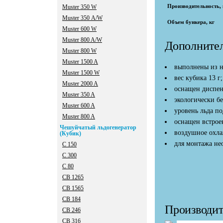
Производительность, к
Muster 350 W
Muster 350 А/W
Объем бункера, кг
Muster 600 W
Muster 800 A/W
Дополнител
Muster 800 W
Мuster 1500 A
выполнены из н
Мuster 1500 W
вес кубика 13 г;
Мuster 2000 A
оснащен диспен
Мuster 350 A
экологически бе
Мuster 600 A
уровень льда п
Мuster 800 A
оснащен встрое
Чешуйчатый льдогенератор
воздушное охла
(Кубик)
для монтажа нео
C 150
C 300
C 80
CB 1265
CB 1565
CB 184
Производит
CB 246
CB 316