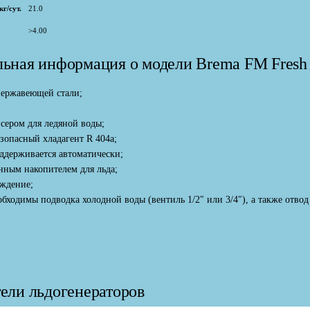
г/сут.
21.0
>4.00
ьная информация о модели Brema FM Fresh
ержавеющей стали;
сером для ледяной воды;
зопасный хладагент R 404a;
оддерживается автоматически;
нным накопителем для льда;
ждение;
бходимы подводка холодной воды (вентиль 1/2″ или 3/4″), а также отвод
ели льдогенераторов