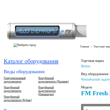
›
Главная
Торговые мар
Каталог оборудования
Торговая марка
Brema
Виды оборудования
Вид оборудования
Гранулированный
Чешуйчатый
Чешуйчатый льдоге
льдогенератор
льдогенератор (Пальчик)
Модель
Чешуйчатый
Чешуйчатый
льдогенератор
льдогенератор
FM Fresh
(Пирамидка)
Чешуйчатый
льдогенератор (Кубик)